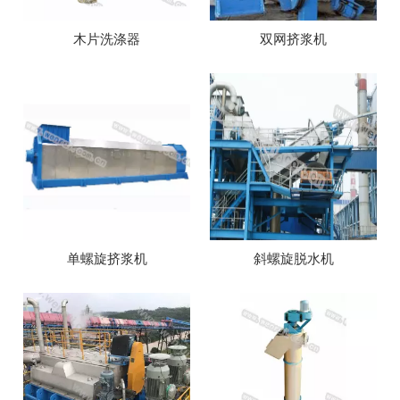
木片洗涤器
双网挤浆机
单螺旋挤浆机
斜螺旋脱水机